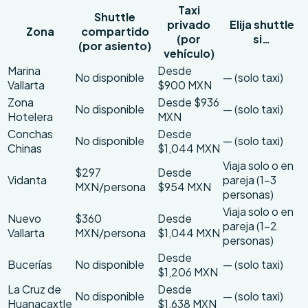
Taxi
Shuttle
privado
Elija shuttle
Zona
compartido
(por
si…
(por asiento)
vehículo)
Marina
Desde
No disponible
— (solo taxi)
Vallarta
$900 MXN
Zona
Desde $936
No disponible
— (solo taxi)
Hotelera
MXN
Conchas
Desde
No disponible
— (solo taxi)
Chinas
$1,044 MXN
Viaja solo o en
$297
Desde
Vidanta
pareja (1–3
MXN/persona
$954 MXN
personas)
Viaja solo o en
Nuevo
$360
Desde
pareja (1–2
Vallarta
MXN/persona
$1,044 MXN
personas)
Desde
Bucerías
No disponible
— (solo taxi)
$1,206 MXN
La Cruz de
Desde
No disponible
— (solo taxi)
Huanacaxtle
$1,638 MXN