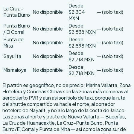
Desde
La Cruz –
No disponible
$2,304
— (solo taxi)
Punta Burro
MXN
Punta Burro
Desde
No disponible
— (solo taxi)
/ El Corral
$2,538 MXN
Punta de
Desde
No disponible
— (solo taxi)
Mita
$2,898 MXN
Desde
Sayulita
No disponible
— (solo taxi)
$2,718 MXN
Desde
Mismaloya
No disponible
— (solo taxi)
$2,718 MXN
El patrón es geográfico, no de precio: Marina Vallarta, Zona
Hotelera y Conchas Chinas son las zonas más cercanas al
aeropuerto PVR y aun así son solo de taxi, porque la ruta
del shuttle compartido va hacia el norte, al corredor
hotelero de Nayarit, y no a lo largo de la costa de Jalisco.
Las zonas al norte y oeste de Nuevo Vallarta — Bucerías,
La Cruz de Huanacaxtle, La Cruz–Punta Burro, Punta
Burro/El Corral y Punta de Mita — así como la zona sur de