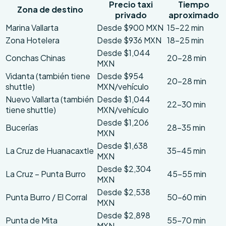
Precio taxi
Tiempo
Zona de destino
privado
aproximado
Marina Vallarta
Desde $900 MXN
15–22 min
Zona Hotelera
Desde $936 MXN
18–25 min
Desde $1,044
Conchas Chinas
20–28 min
MXN
Vidanta (también tiene
Desde $954
20–28 min
shuttle)
MXN/vehículo
Nuevo Vallarta (también
Desde $1,044
22–30 min
tiene shuttle)
MXN/vehículo
Desde $1,206
Bucerías
28–35 min
MXN
Desde $1,638
La Cruz de Huanacaxtle
35–45 min
MXN
Desde $2,304
La Cruz – Punta Burro
45–55 min
MXN
Desde $2,538
Punta Burro / El Corral
50–60 min
MXN
Desde $2,898
Punta de Mita
55–70 min
MXN