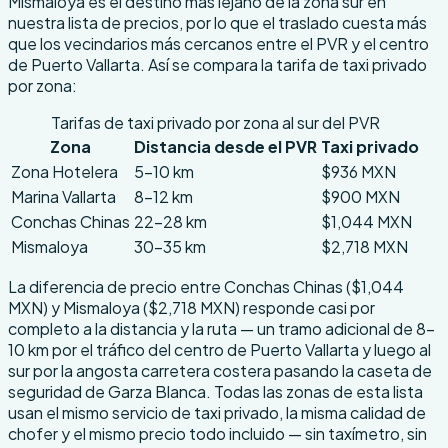
Mismaloya es el destino más lejano de la zona sur en
nuestra lista de precios, por lo que el traslado cuesta más
que los vecindarios más cercanos entre el PVR y el centro
de Puerto Vallarta. Así se compara la tarifa de taxi privado
por zona:
Tarifas de taxi privado por zona al sur del PVR
Zona
Distancia desde el PVR
Taxi privado
Zona Hotelera
5-10 km
$936 MXN
Marina Vallarta
8-12 km
$900 MXN
Conchas Chinas
22-28 km
$1,044 MXN
Mismaloya
30-35 km
$2,718 MXN
La diferencia de precio entre Conchas Chinas ($1,044
MXN) y Mismaloya ($2,718 MXN) responde casi por
completo a la distancia y la ruta — un tramo adicional de 8-
10 km por el tráfico del centro de Puerto Vallarta y luego al
sur por la angosta carretera costera pasando la caseta de
seguridad de Garza Blanca. Todas las zonas de esta lista
usan el mismo servicio de taxi privado, la misma calidad de
chofer y el mismo precio todo incluido — sin taxímetro, sin